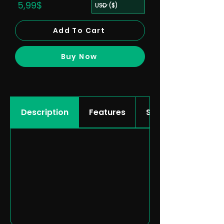
5,99$
Add To Cart
Buy Now
Description
Features
Showcase