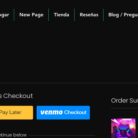
ogar
New Page
Tienda
Reseñas
Blog / Pregu
s Checkout
Order S
ntinue below