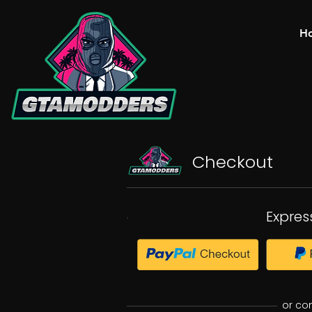
H
Checkout
Expres
or co