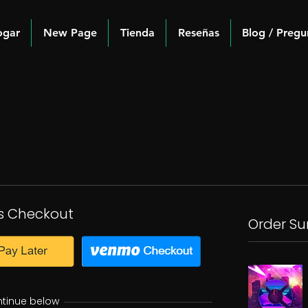
ogar
New Page
Tienda
Reseñas
Blog / Pregu
s Checkout
Order S
ntinue below