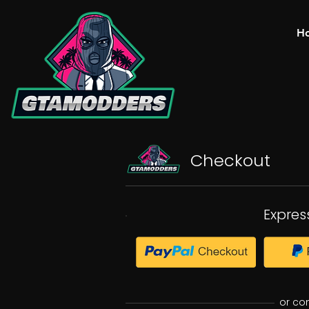
H
Checkout
Expres
or co