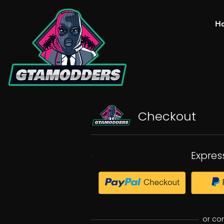
H
Checkout
Expres
or co