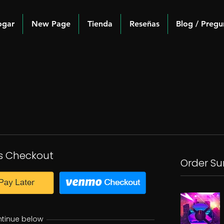
ogar
New Page
Tienda
Reseñas
Blog / Pregu
s Checkout
Order S
ntinue below