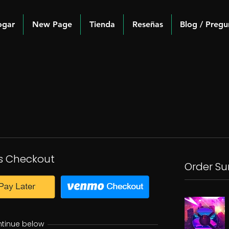
ogar
New Page
Tienda
Reseñas
Blog / Pregu
s Checkout
Order S
ntinue below