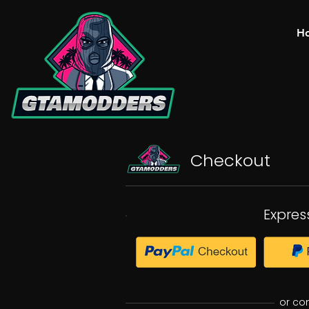
H
Checkout
Expres
or co