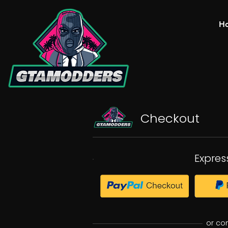
H
Checkout
Expres
or co