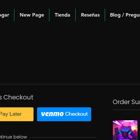
ogar
New Page
Tienda
Reseñas
Blog / Pregu
s Checkout
Order S
ntinue below