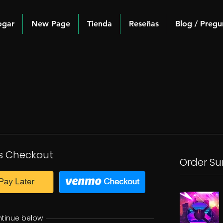
ogar
New Page
Tienda
Reseñas
Blog / Pregu
s Checkout
Order S
ntinue below