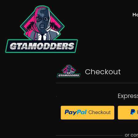
H
Checkout
Expres
or co