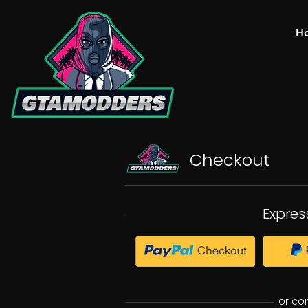
H
Checkout
Expres
or co