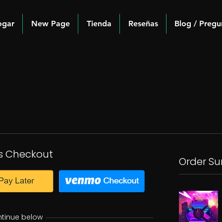
ogar
New Page
Tienda
Reseñas
Blog / Pregu
s Checkout
Order S
ntinue below