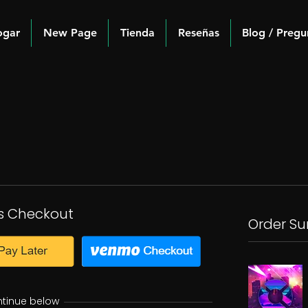
ogar
New Page
Tienda
Reseñas
Blog / Pregu
s Checkout
Order S
ntinue below