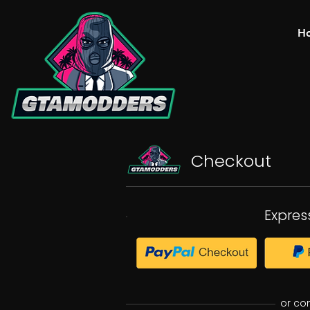
H
Checkout
Expres
or co