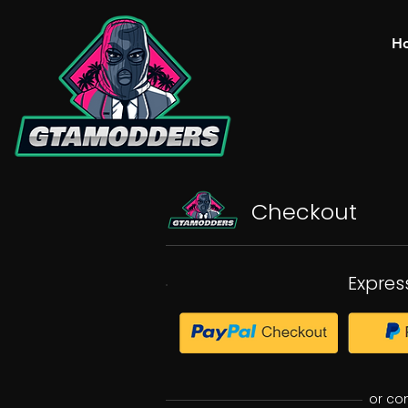
H
Checkout
Expres
or co