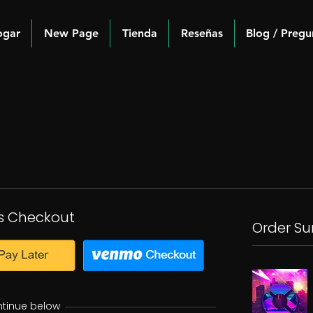
ogar
New Page
Tienda
Reseñas
Blog / Pregu
s Checkout
Order S
ntinue below