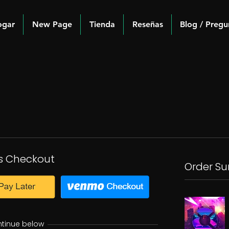
ogar
New Page
Tienda
Reseñas
Blog / Pregu
s Checkout
Order S
ntinue below