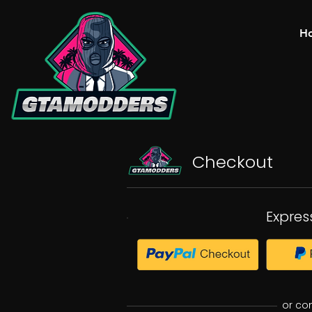
H
Checkout
Expres
or co