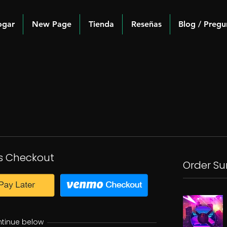
ogar
New Page
Tienda
Reseñas
Blog / Pregu
s Checkout
Order S
ntinue below