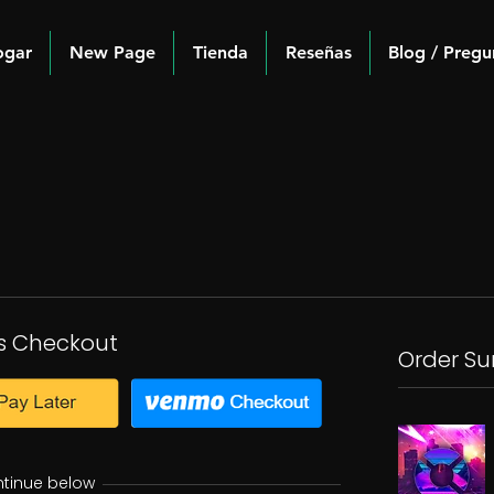
ogar
New Page
Tienda
Reseñas
Blog / Pregu
s Checkout
Order S
ntinue below