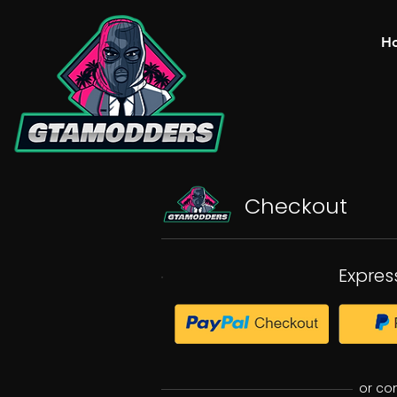
H
Checkout
Expres
or co