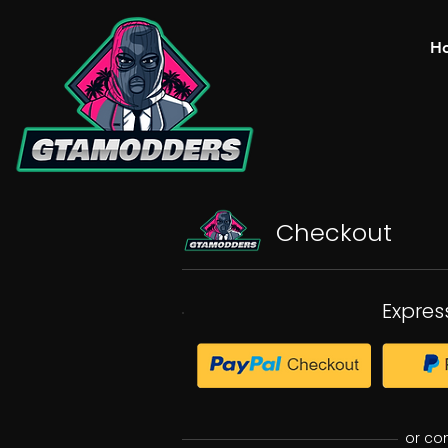
H
Checkout
Expres
or co