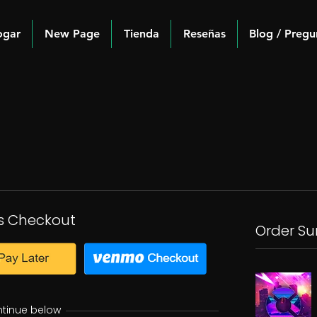
ogar
New Page
Tienda
Reseñas
Blog / Pregu
s Checkout
Order S
ntinue below