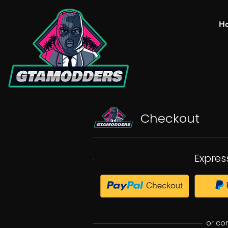
H
Checkout
Expres
or co