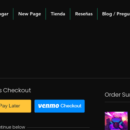
ogar
New Page
Tienda
Reseñas
Blog / Pregu
s Checkout
Order S
ntinue below