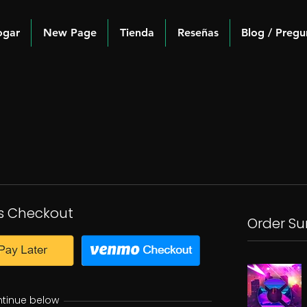
ogar
New Page
Tienda
Reseñas
Blog / Pregu
s Checkout
Order S
ntinue below