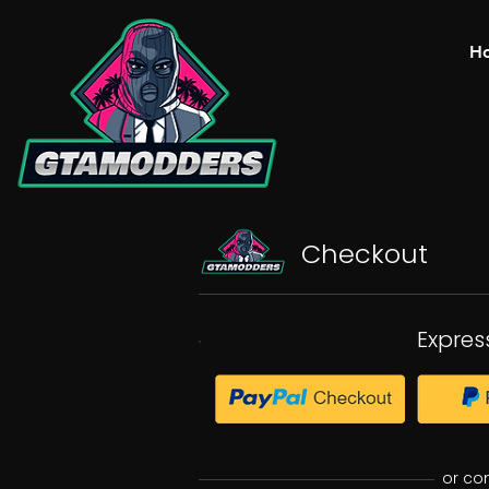
H
Checkout
Expres
or co