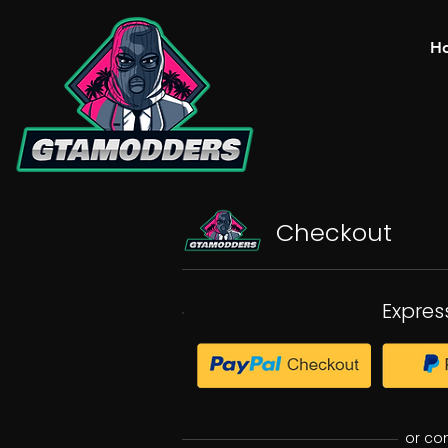
H
Checkout
Expres
or co