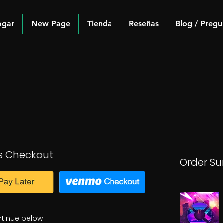
ogar
New Page
Tienda
Reseñas
Blog / Pregu
s Checkout
Order S
ntinue below