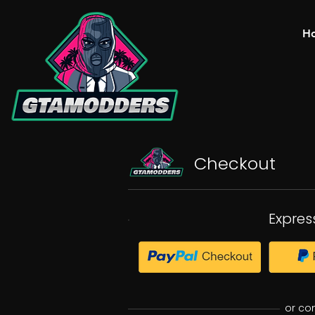
H
Checkout
Expres
or co