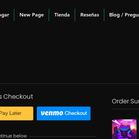
ogar
New Page
Tienda
Reseñas
Blog / Pregu
s Checkout
Order S
ntinue below