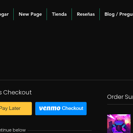
ogar
New Page
Tienda
Reseñas
Blog / Pregu
s Checkout
Order S
ntinue below