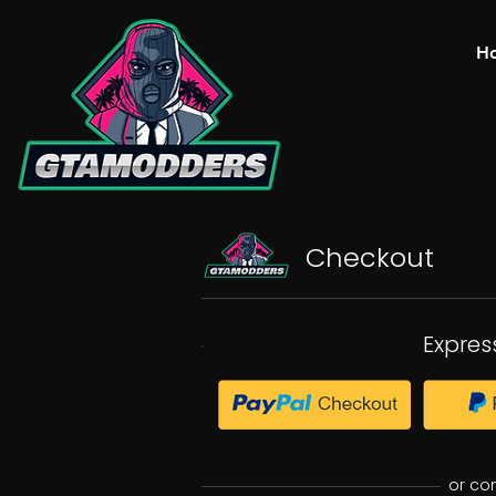
H
Checkout
Expres
or co