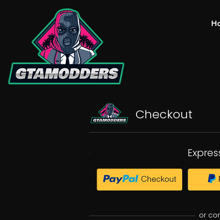
H
Checkout
Expres
or co