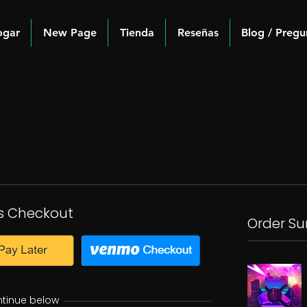
ogar
New Page
Tienda
Reseñas
Blog / Pregu
s Checkout
Order S
ntinue below