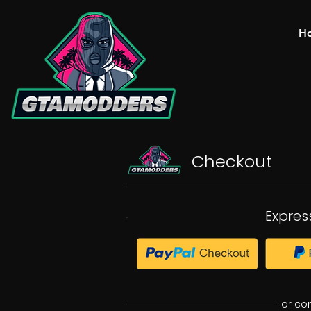
H
Checkout
Expres
or co