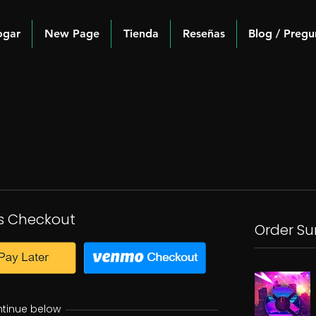
ogar
New Page
Tienda
Reseñas
Blog / Pregu
s Checkout
Order S
ntinue below