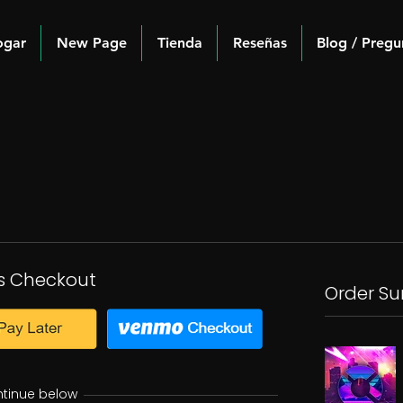
ogar
New Page
Tienda
Reseñas
Blog / Pregu
s Checkout
Order S
ntinue below