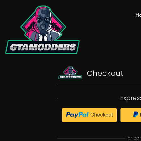
H
Checkout
Expres
or co