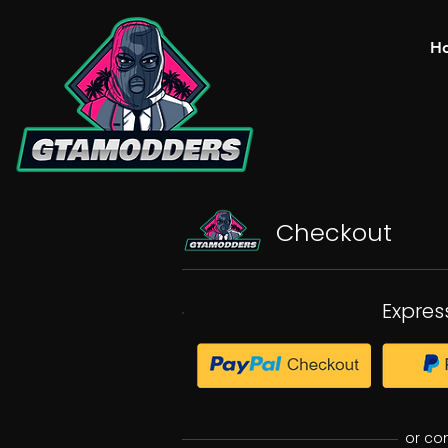
H
Checkout
Expres
or co