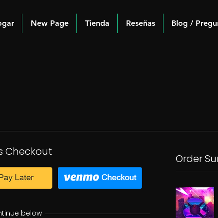
ogar
New Page
Tienda
Reseñas
Blog / Pregu
s Checkout
Order S
ntinue below