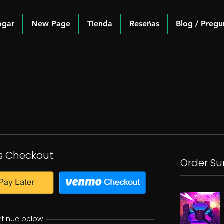
ogar
New Page
Tienda
Reseñas
Blog / Pregu
s Checkout
Order S
ntinue below