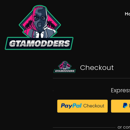
H
Checkout
Expres
or co